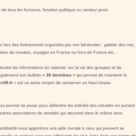
de tous les horizons, fonction publique ou secteur privé.
r lors des évènements organisés par nos bénévoles : galette des rois,
visites de musées, voyages en France ou hors de France etc…
toutes les informations du national, sur la vie des groupes et de
 également son bulletin
« 36 dernières »
qui permet de maintenir le
r36.fr
» est un autre moyen de conserver un haut niveau
s permet de peser pour défendre les intérêts des retraités en portant
 autres associations de retraités qui œuvrent dans le même sens.
e solidarité nous apportons une aide morale à ceux qui peuvent se
s gardé un contact avec nos adhérents les plus âgés dans ces temps d