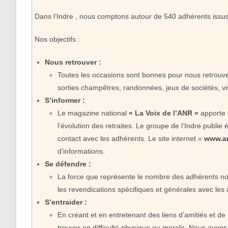
Dans l’Indre , nous comptons autour de 540 adhérents issus 
Nos objectifs :
Nous retrouver :
Toutes les occasions sont bonnes pour nous retrouve
sorties champêtres, randonnées, jeux de sociétés, 
S’informer :
Le magazine national
« La Voix de l’ANR »
apporte 
l’évolution des retraites. Le groupe de l’Indre publie
contact avec les adhérents. Le site internet «
www.an
d’informations.
Se défendre :
La force que représente le nombre des adhérents nou
les revendications spécifiques et générales avec les
S’entraider :
En créant et en entretenant des liens d’amitiés et d
trouver en difficulté physique ou morale. Nous avon